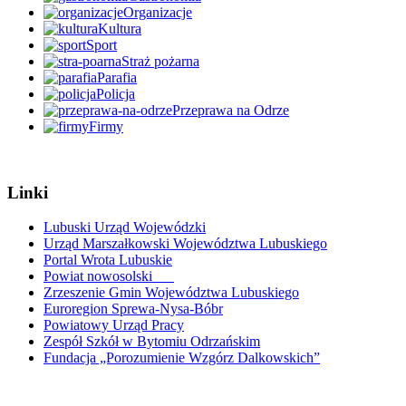
Organizacje
Kultura
Sport
Straż pożarna
Parafia
Policja
Przeprawa na Odrze
Firmy
Linki
Lubuski Urząd Wojewódzki
Urząd Marszałkowski Województwa Lubuskiego
Portal Wrota Lubuskie
Powiat nowosolski
Zrzeszenie Gmin Województwa Lubuskiego
Euroregion Sprewa-Nysa-Bóbr
Powiatowy Urząd Pracy
Zespół Szkół w Bytomiu Odrzańskim
Fundacja „Porozumienie Wzgórz Dalkowskich”