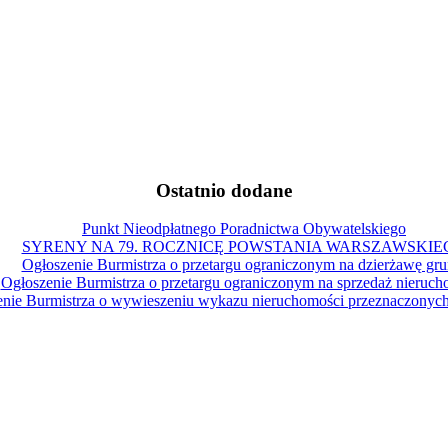
Ostatnio dodane
Punkt Nieodpłatnego Poradnictwa Obywatelskiego
SYRENY NA 79. ROCZNICĘ POWSTANIA WARSZAWSKIE
Ogłoszenie Burmistrza o przetargu ograniczonym na dzierżawę gru
Ogłoszenie Burmistrza o przetargu ograniczonym na sprzedaż nieruch
nie Burmistrza o wywieszeniu wykazu nieruchomości przeznaczonych