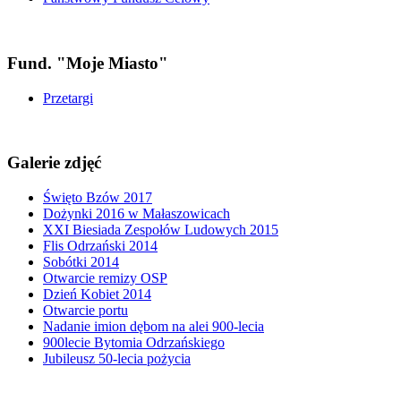
Fund. "Moje Miasto"
Przetargi
Galerie zdjęć
Święto Bzów 2017
Dożynki 2016 w Małaszowicach
XXI Biesiada Zespołów Ludowych 2015
Flis Odrzański 2014
Sobótki 2014
Otwarcie remizy OSP
Dzień Kobiet 2014
Otwarcie portu
Nadanie imion dębom na alei 900-lecia
900lecie Bytomia Odrzańskiego
Jubileusz 50-lecia pożycia