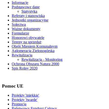
Informacje
Podstawowe dane
Statystyka
Referaty i stanowiska
Jednostki organizacyjne
Sołectwa
Ważne dokumenty
Formularze
Honorowi obywatele
Tereny na sprzedaż
Obrót Mieniem Komunalnym
Aglomeracja Zielonogórska
Rewitalizacja
Rewitalizacja - Monitoring
Ochrona Obszaru Natura 2000
Spis Rolny 2020
Pomoc UE
Projekty 'miękkie'
Projekty 'twarde'
Promocja
Państwowy Fundusz Celowy