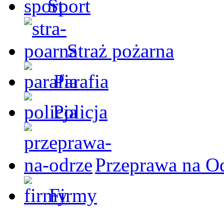
Sport
Straż pożarna
Parafia
Policja
Przeprawa na O
Firmy