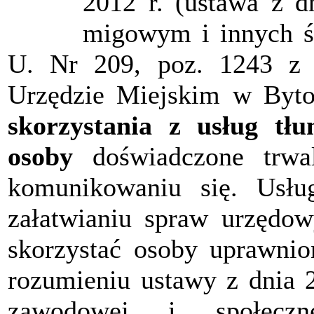
2012 r. (ustawa z d
migowym i innych ś
U. Nr 209, poz. 1243 z 
Urzędzie Miejskim w Byto
skorzystania z usług t
osoby
doświadczone trw
komunikowaniu się. Usłu
załatwianiu spraw urzędow
skorzystać osoby uprawnio
rozumieniu ustawy z dnia 27
zawodowej i społeczn