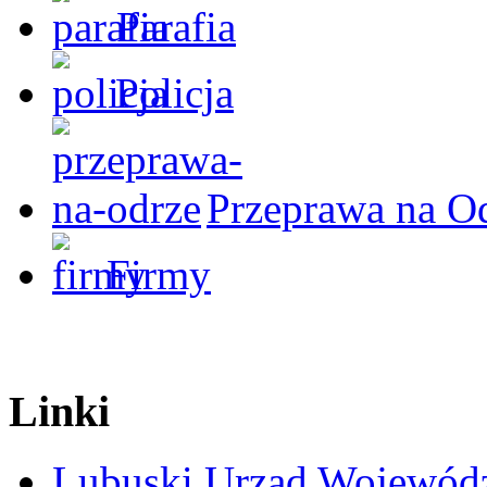
Parafia
Policja
Przeprawa na O
Firmy
Linki
Lubuski Urząd Wojewód