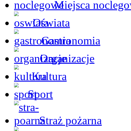
Miejsca nocleg
Oświata
Gastronomia
Organizacje
Kultura
Sport
Straż pożarna