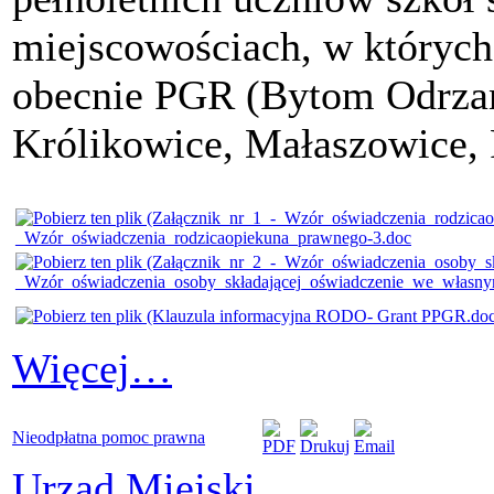
miejscowościach, w któryc
obecnie PGR (Bytom Odrza
Królikowice, Małaszowice,
_Wzór_oświadczenia_rodzicaopiekuna_prawnego-3.doc
_Wzór_oświadczenia_osoby_składającej_oświadczenie_we_własn
Więcej…
Nieodpłatna pomoc prawna
Urząd Miejski