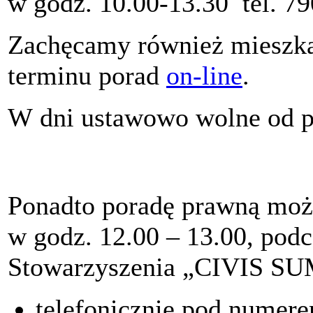
w godz. 10.00-13.30 tel. 79
Zachęcamy również mieszkań
terminu porad
on-line
.
W dni ustawowo wolne od pr
Ponadto poradę prawną moż
w godz. 12.00 – 13.00, pod
Stowarzyszenia „CIVIS SUM
telefonicznie pod numer