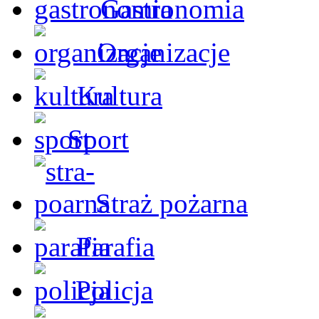
Gastronomia
Organizacje
Kultura
Sport
Straż pożarna
Parafia
Policja